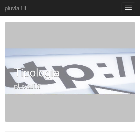
pluviali.it
Tipologia
pluviali.it